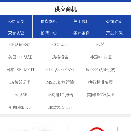
供应商机
公司首页
供应商机
关于我们
公司动态
荣誉认证
招聘中心
客户案例
产品知识
CE认证公司
CCC认证
欧盟
美国FCC认证
质检报告
ROHS+REACH
韩国KC认证
日本PSE+METI
CPC认证+EN71
iso9001认证机构
认证
3A荣誉证书
备案
MSDS货物运输
玩具认证
执行标准备案
srrc认证
亚马逊UL报告
报告
英国UKCA认证
其他国家认证
加拿大IC认证