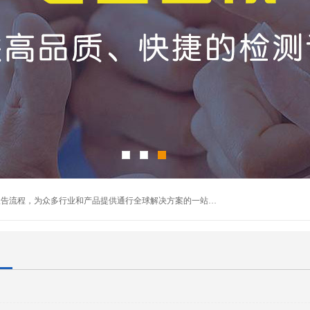
深圳万检通科技有限公司主营:iso9001质量认证机构及质检报告流程，为众多行业和产品提供通行全球解决方案的一站式全领域公共检测、鉴定、验货、srrc认证,质量检测认证及CE认证公司，帮助企业应对全球各种技术贸易壁垒，提升企业竞争优势，满足其对品质的高标准要求。