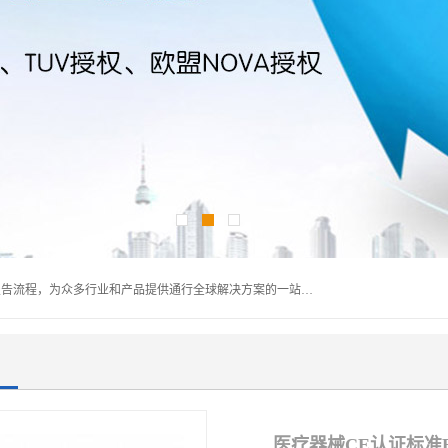
深圳万检通科技有限公司主营:iso9001质量认证机构及质检报告流程，为众多行业和产品提供通行全球解决方案的一站式全领域公共检测、鉴定、验货、srrc认证,质量检测认证及CE认证公司，帮助企业应对全球各种技术贸易壁垒，提升企业竞争优势，满足其对品质的高标准要求。
医疗器械CE认证标准EN