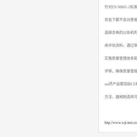
针对EN 6060
srrc认证
状态下都不会对患
亚马逊UL报告
选择合格的公告机构
英国UKCA认证
床评估资料。通过审
其他国家认证
实施质量管理体系能
加拿大IC认证
评审，确保质量管
zui终产品需加贴
方法，器械制造商可
http://www.wjt-test.c