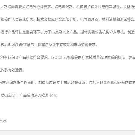
1-1标准，制造商需要关注电气绝缘要求、漏电流限制、机械防护设计和电磁兼容性。设
者和操作人员造成伤害。技术文档应包含风险分析、电气原理图、材料清单和测试报告
进行产品评估是重要环节。对于IIa类及以上产品，通常需要公告机构介入审核。制
核后即可获得CE证书，但需注意证书有效期和市场监管要求。
够有效保证产品持续符合要求。ISO 13485标准是医疗器械质量管理体系的标准
理体系有效运行。
CE标志并编制符合性声明。制造商应建立上市后监督体系，包括不良事件和纠正预防
以CE认证，产品成功进入欧洲市场。
om.cn