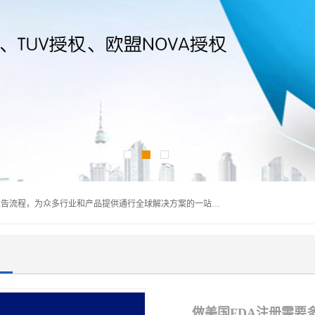
深圳万检通科技有限公司主营:iso9001质量认证机构及质检报告流程，为众多行业和产品提供通行全球解决方案的一站式全领域公共检测、鉴定、验货、srrc认证,质量检测认证及CE认证公司，帮助企业应对全球各种技术贸易壁垒，提升企业竞争优势，满足其对品质的高标准要求。
做美国FDA注册需要