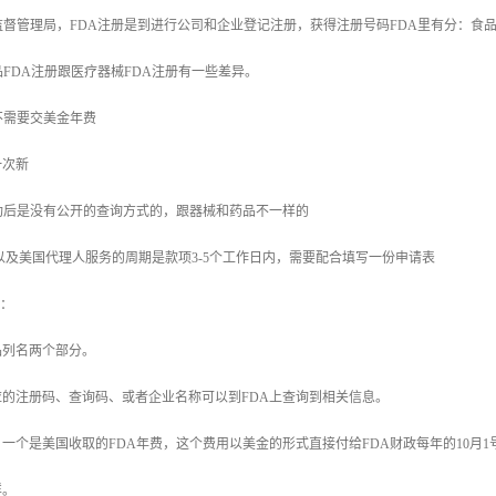
监督管理局，FDA注册是到进行公司和企业登记注册，获得注册号码FDA里有分：食
食品FDA注册跟医疗器械FDA注册有一些差异。
不需要交美金年费
一次新
功后是没有公开的查询方式的，跟器械和药品不一样的
以及美国代理人服务的周期是款项3-5个工作日内，需要配合填写一份申请表
册：
品列名两个部分。
的注册码、查询码、或者企业名称可以到FDA上查询到相关信息。
一个是美国收取的FDA年费，这个费用以美金的形式直接付给FDA财政每年的10月1号
样。