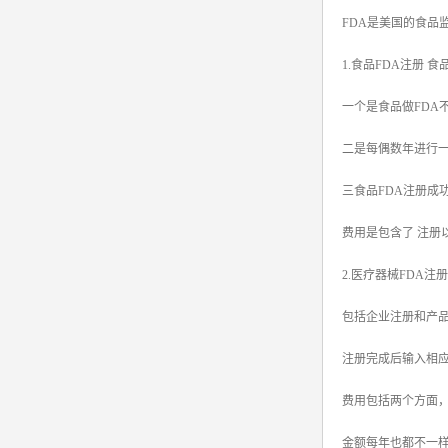
FDA是美国的食品
srrc认证
1.食品FDA注册 
亚马逊UL报告
一个是食品做FDA
英国UKCA认证
二是每偶数年进行
其他国家认证
三食品FDA注册成
加拿大IC认证
费用是包含了 注册
2.医疗器械FDA注
包括企业注册和产
注册完成后输入相应
费用包括两个方面，
金额每年也都不一