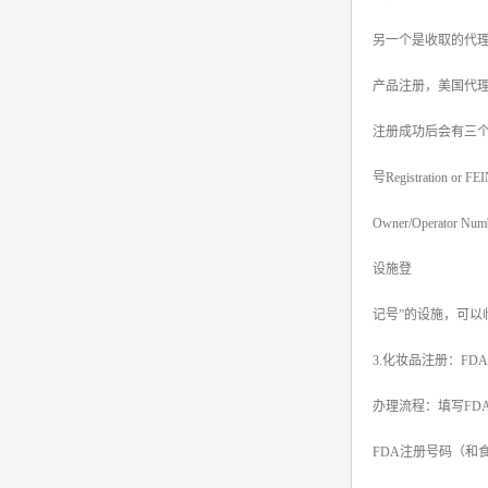
另一个是收取的代
产品注册，美国代理
注册成功后会有三
号Registration o
Owner/Operato
设施登
记号”的设施，可以临时
3.化妆品注册：F
办理流程：填写FD
FDA注册号码（和