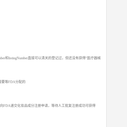
册号码Number和listingNumber直接可以清关的登记过，但还没有获得“医疗器械
 是需要等FDA分配的
码向FDA递交化妆品成分注册申请，等待人工批复注册成功可获得