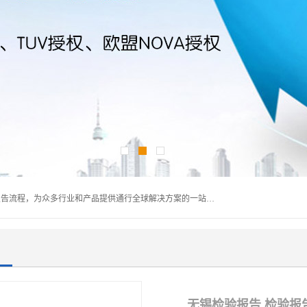
深圳万检通科技有限公司主营:iso9001质量认证机构及质检报告流程，为众多行业和产品提供通行全球解决方案的一站式全领域公共检测、鉴定、验货、srrc认证,质量检测认证及CE认证公司，帮助企业应对全球各种技术贸易壁垒，提升企业竞争优势，满足其对品质的高标准要求。
无锡检验报告 检验报