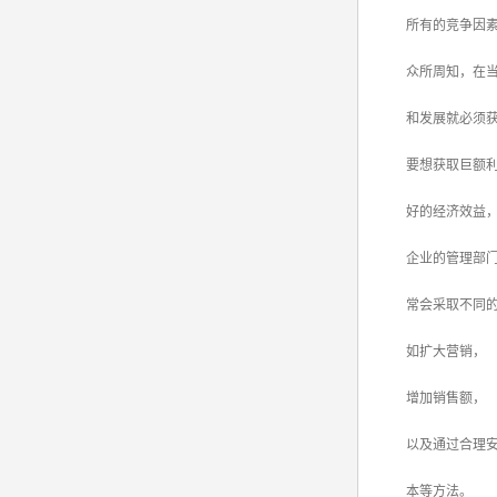
所有的竞争因素都
众所周知，在当今
和发展就必须获
要想获取巨额利
好的经济效益
企业的管理部门
常会采取不同的
如扩大营销，
增加销售额，
以及通过合理安
本等方法。