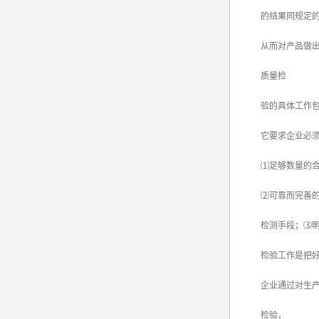
的结果同规定的
srrc认证
从而对产品做出
亚马逊UL报告
质量检
英国UKCA认证
验的具体工作包括
其他国家认证
它要求企业必须
加拿大IC认证
⑴足够数量的合
⑵可靠而完善
检测手段；⑶明
检验工作是把好
企业通过对生产过
检验，