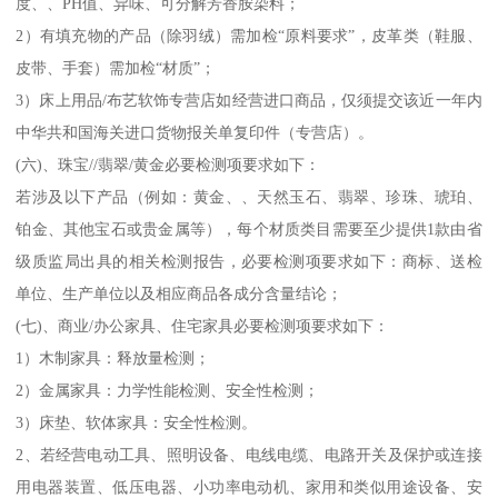
度、、PH值、异味、可分解芳香胺染料；
2）有填充物的产品（除羽绒）需加检“原料要求”，皮革类（鞋服、
皮带、手套）需加检“材质”；
3）床上用品/布艺软饰专营店如经营进口商品，仅须提交该近一年内
中华共和国海关进口货物报关单复印件（专营店）。
(六)、珠宝//翡翠/黄金必要检测项要求如下：
若涉及以下产品（例如：黄金、、天然玉石、翡翠、珍珠、琥珀、
铂金、其他宝石或贵金属等），每个材质类目需要至少提供1款由省
级质监局出具的相关检测报告，必要检测项要求如下：商标、送检
单位、生产单位以及相应商品各成分含量结论；
(七)、商业/办公家具、住宅家具必要检测项要求如下：
1）木制家具：释放量检测；
2）金属家具：力学性能检测、安全性检测；
3）床垫、软体家具：安全性检测。
2、若经营电动工具、照明设备、电线电缆、电路开关及保护或连接
用电器装置、低压电器、小功率电动机、家用和类似用途设备、安