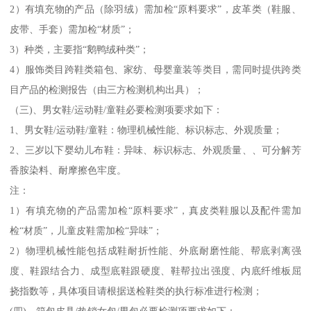
2）有填充物的产品（除羽绒）需加检“原料要求”，皮革类（鞋服、
皮带、手套）需加检“材质”；
3）种类，主要指“鹅鸭绒种类”；
4）服饰类目跨鞋类箱包、家纺、母婴童装等类目，需同时提供跨类
目产品的检测报告（由三方检测机构出具）；
（三)、男女鞋/运动鞋/童鞋必要检测项要求如下：
1、男女鞋/运动鞋/童鞋：物理机械性能、标识标志、外观质量；
2、三岁以下婴幼儿布鞋：异味、标识标志、外观质量、、可分解芳
香胺染料、耐摩擦色牢度。
注：
1）有填充物的产品需加检“原料要求”，真皮类鞋服以及配件需加
检“材质”，儿童皮鞋需加检“异味”；
2）物理机械性能包括成鞋耐折性能、外底耐磨性能、帮底剥离强
度、鞋跟结合力、成型底鞋跟硬度、鞋帮拉出强度、内底纤维板屈
挠指数等，具体项目请根据送检鞋类的执行标准进行检测；
(四)、箱包皮具/热销女包/男包必要检测项要求如下：