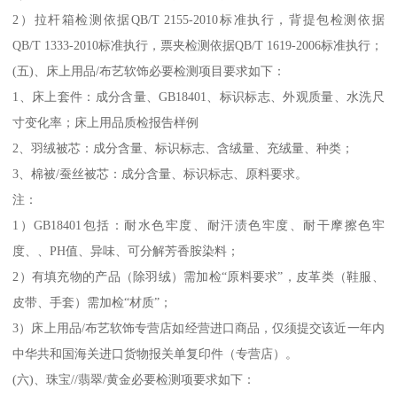
2）拉杆箱检测依据QB/T 2155-2010标准执行，背提包检测依据
QB/T 1333-2010标准执行，票夹检测依据QB/T 1619-2006标准执行；
(五)、床上用品/布艺软饰必要检测项目要求如下：
1、床上套件：成分含量、GB18401、标识标志、外观质量、水洗尺
寸变化率；床上用品质检报告样例
2、羽绒被芯：成分含量、标识标志、含绒量、充绒量、种类；
3、棉被/蚕丝被芯：成分含量、标识标志、原料要求。
注：
1）GB18401包括：耐水色牢度、耐汗渍色牢度、耐干摩擦色牢
度、、PH值、异味、可分解芳香胺染料；
2）有填充物的产品（除羽绒）需加检“原料要求”，皮革类（鞋服、
皮带、手套）需加检“材质”；
3）床上用品/布艺软饰专营店如经营进口商品，仅须提交该近一年内
中华共和国海关进口货物报关单复印件（专营店）。
(六)、珠宝//翡翠/黄金必要检测项要求如下：