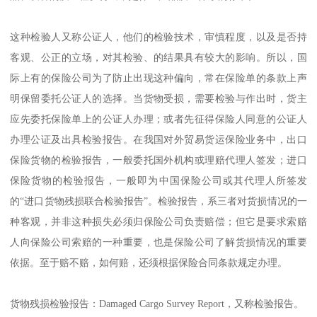
这种检验人又称公证人，他们的检验技术，审慎程度，以及是否持
客观、公正的立场，对其检验、的结果具有较大的影响。所以，国
际上有的保险公司为了防止出现这种偏向，常在保险单的条款上声
明保留委托公证人的选择。当货物受损，需要检验与作出时，货主
应先委托保险单上的公证人办理；或者先征得保险人同意的公证人
办理公证及出具检验报告。在我国对外贸易货运保险业务中，出口
保险货物的检验报告，一般委托国外机构或理赔代理人签发；进口
保险货物的检验报告，一般即为中国保险公司或其代理人所签发
的“进口货物残损联合检验报告”。检验报告，系三者对货损情况的一
种客观，并非这种损失必须归保险公司负责赔偿；但它是要求索赔
人向保险公司索赔的一种重要，也是保险公司了解货损情况的重要
依据。至于赔不赔，如何赔，还须根据保险合同条款规定办理。
货物残损检验报告：Damaged Cargo Survey Report，又称检验报告。