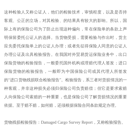
这种检验人又称公证人，他们的检验技术，审慎程度，以及是否持
客观、公正的立场，对其检验、的结果具有较大的影响。所以，国
际上有的保险公司为了防止出现这种偏向，常在保险单的条款上声
明保留委托公证人的选择。当货物受损，需要检验与作出时，货主
应先委托保险单上的公证人办理；或者先征得保险人同意的公证人
办理公证及出具检验报告。在我国对外贸易货运保险业务中，出口
保险货物的检验报告，一般委托国外机构或理赔代理人签发；进口
保险货物的检验报告，一般即为中国保险公司或其代理人所签发
的“进口货物残损联合检验报告”。检验报告，系三者对货损情况的一
种客观，并非这种损失必须归保险公司负责赔偿；但它是要求索赔
人向保险公司索赔的一种重要，也是保险公司了解货损情况的重要
依据。至于赔不赔，如何赔，还须根据保险合同条款规定办理。
货物残损检验报告：Damaged Cargo Survey Report，又称检验报告。