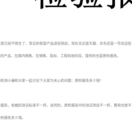
大家已经不陌生了，常见的就是产品进驻网店。现在无论是天猫、京东还是一号店这些
内的产品，在国内销售，在销售、投标、工程验收阶段，提供的也是质检报告。
通检测小编和大家一起讨论下大家为关心的问题：质检报告多少钱?
检报告，依据的测试标准不一样，自然的，质检报告中的测试项目不一样，费用也就不
质检报告多少钱。