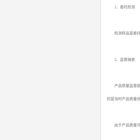
1、委托检测
srrc认证
亚马逊UL报告
检测样品是委托方
英国UKCA认证
其他国家认证
2、监督抽查
加拿大IC认证
产品质量监督部门
的是当时产品质量
由于产品质量可能