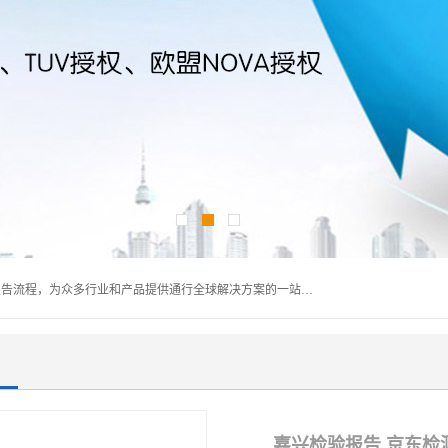
深圳万检通科技有限公司主营:iso9001质量认证机构及质检报告流程，为众多行业和产品提供通行全球解决方案的一站式全领域公共检测、鉴定、验货、srrc认证,质量检测认证及CE认证公司，帮助企业应对全球各种技术贸易壁垒，提升企业竞争优势，满足其对品质的高标准要求。
嘉兴检验报告 京东检