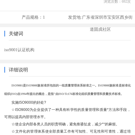
浏览次数：
692
次
产品规格：
1
发货地:
广东省深圳市宝安区西乡街
道固戍社区
关键词
iso9001认证机构
详细说明
ISO9001是ISO9000族标准所包括的一组质量管理体系标准之一。ISO9000族标准是标准化
组织(ISO)在1994年提出的概念，是指"由ISO/Tc176标准化组织质量管理和质量技术
标准。
实施ISO9000的好处?
☆ISO9000为企业提供了一种具有科学性的质量管理和质量*方法和手段，
可用以提高内部管理水平。
☆使企业内部各类人员的职责明确，避免推诿扯皮，减少**的麻烦。
☆文件化的管理体系使全部质量工作有可知性、可见性和可查性，通过培