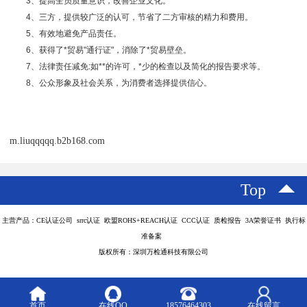
3、提高全员质量意识，改善企业文化。
4、三方，提供较广泛的认可，节省了二方审核的精力和费用。
5、有效地避免产品责任。
6、获得了*贸易"通行证"，消除了*贸易壁垒。
7、法律责任减免:如**的许可，*少的检查以及简化的报告要求等。
8、公众形象及社会关系，为消费者选择提供信心。
m.liuqqqqq.b2b168.com
Top
主营产品：CE认证公司 srrc认证 欧盟ROHS+REACH认证 CCC认证 质检报告 3A荣誉证书 执行标
准备案
版权所有：深圳万检通科技有限公司
首页
在线QQ
18576464303
在线留言