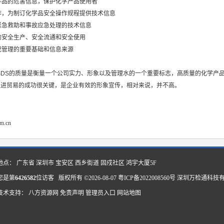
化学品的危害信息，保护化学产品使用者
操作，为制订化学品安全操作规程提供技术信息
于紧急救助和事故应急处理的技术信息
品的安全生产、安全流通和安全使用
登记管理的重要基础和信息来源
SDS的质量是衡量一个公司实力、形象以及管理水的一个重要标志，高质量的化学产品
促进贸易的成功很关键，是企业有效的形象宣传，相对来说，并不高。
om.cn
地点： 广东省 深圳市 宝安区 西乡街道 固戍社区 鸿宇大厦5F
您是第
6426582
位访客 版权所有 ©2026-08-07
粤ICP备2022008560号
深圳万检通科技
技术支持：
八方资源网
免责声明
管理员入口
网站地图