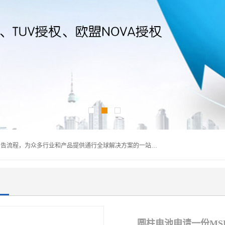
深圳万检通科技有限公司主营:iso9001质量认证机构及质检报告流程，为众多行业和产品提供通行全球解决方案的一站式全领域公共检测、鉴定、验货、srrc认证,质量检测认证及CE认证公司，帮助企业应对全球各种技术贸易壁垒，提升企业竞争优势，满足其对品质的高标准要求。
圆柱电池申请一份MS