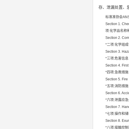
存、泄漏处置、
srrc认证
标准准协会ANS
亚马逊UL报告
Section 1. Che
项:化学品名称
英国UKCA认证
Section 2. Comi
其他国家认证
*二项:化学组
Section 3. Haza
加拿大IC认证
*三项:危害信息
Section 4. Firs
*四项:急救措施
Section 5. Fir
*五项:消防措施
Section 6. Acc
*六项:泄露应
Section 7. Han
*七项:操作和储
Section 8. Exu
*八项:接触控