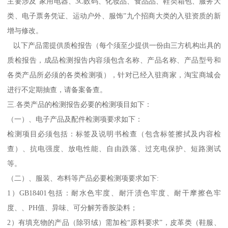
主要涉及“家用电器、3C数码、化妆品、食品品、鞋类箱包、服务大
类、电子票务凭证、运动户外、服饰”九个招商大类的入驻资质的新
增与修改。
以下产品需提供质检报告（每个须至少提供一份由三方机构出具的
质检报告，成品检测报告内容须包含名称、产品名称、产品型号和
各类产品所必须的各类检测项），针对已经入驻商家，淘宝商城会
进行不定期抽查，请备案备查。
三.各类产品的检测报告必要的检测项目如下：
（一）、电子产品及配件检测项要求如下：
检测项目必须包括：标签及说明书检查（包含标签擦拭及内容检
查）、抗电强度、放电性能、自由跌落、过充电保护、短路测试
等。
（二）、服装、布料等产品必要检测项要求如下:
1）GB18401包括：耐水色牢度、耐汗渍色牢度、耐干摩擦色牢
度、、PH值、异味、可分解芳香胺染料；
2）有填充物的产品（除羽绒）需加检“原料要求”，皮革类（鞋服、