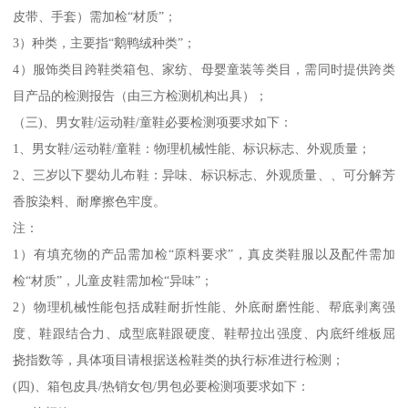
皮带、手套）需加检“材质”；
3）种类，主要指“鹅鸭绒种类”；
4）服饰类目跨鞋类箱包、家纺、母婴童装等类目，需同时提供跨类
目产品的检测报告（由三方检测机构出具）；
（三)、男女鞋/运动鞋/童鞋必要检测项要求如下：
1、男女鞋/运动鞋/童鞋：物理机械性能、标识标志、外观质量；
2、三岁以下婴幼儿布鞋：异味、标识标志、外观质量、、可分解芳
香胺染料、耐摩擦色牢度。
注：
1）有填充物的产品需加检“原料要求”，真皮类鞋服以及配件需加
检“材质”，儿童皮鞋需加检“异味”；
2）物理机械性能包括成鞋耐折性能、外底耐磨性能、帮底剥离强
度、鞋跟结合力、成型底鞋跟硬度、鞋帮拉出强度、内底纤维板屈
挠指数等，具体项目请根据送检鞋类的执行标准进行检测；
(四)、箱包皮具/热销女包/男包必要检测项要求如下：