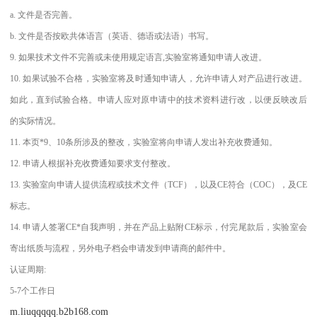
a. 文件是否完善。
b. 文件是否按欧共体语言（英语、德语或法语）书写。
9. 如果技术文件不完善或未使用规定语言,实验室将通知申请人改进。
10. 如果试验不合格，实验室将及时通知申请人，允许申请人对产品进行改进。
如此，直到试验合格。申请人应对原申请中的技术资料进行改，以便反映改后
的实际情况。
11. 本页*9、10条所涉及的整改，实验室将向申请人发出补充收费通知。
12. 申请人根据补充收费通知要求支付整改。
13. 实验室向申请人提供流程或技术文件（TCF），以及CE符合（COC），及CE
标志。
14. 申请人签署CE*自我声明，并在产品上贴附CE标示，付完尾款后，实验室会
寄出纸质与流程，另外电子档会申请发到申请商的邮件中。
认证周期:
5-7个工作日
m.liuqqqqq.b2b168.com