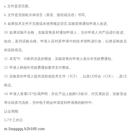
a. 文件是否完善。
b. 文件是否按欧共体语言（英语、德语或法语）书写。
9. 如果技术文件不完善或未使用规定语言,实验室将通知申请人改进。
10. 如果试验不合格，实验室将及时通知申请人，允许申请人对产品进行改进。
如此，直到试验合格。申请人应对原申请中的技术资料进行改，以便反映改后
的实际情况。
11. 本页*9、10条所涉及的整改，实验室将向申请人发出补充收费通知。
12. 申请人根据补充收费通知要求支付整改。
13. 实验室向申请人提供流程或技术文件（TCF），以及CE符合（COC），及CE
标志。
14. 申请人签署CE*自我声明，并在产品上贴附CE标示，付完尾款后，实验室会
寄出纸质与流程，另外电子档会申请发到申请商的邮件中。
认证周期:
5-7个工作日
m.liuqqqqq.b2b168.com