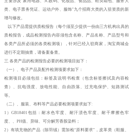
主要涉及“家用电器、3C数码、化妆品、食品品、鞋类箱包、服务大
类、电子票务凭证、运动户外、服饰”九个招商大类的入驻资质的新
增与修改。
以下产品需提供质检报告（每个须至少提供一份由三方机构出具的
质检报告，成品检测报告内容须包含名称、产品名称、产品型号和
各类产品所必须的各类检测项），针对已经入驻商家，淘宝商城会
进行不定期抽查，请备案备查。
三.各类产品的检测报告必要的检测项目如下：
（一）、电子产品及配件检测项要求如下：
检测项目必须包括：标签及说明书检查（包含标签擦拭及内容检
查）、抗电强度、放电性能、自由跌落、过充电保护、短路测试
等。
（二）、服装、布料等产品必要检测项要求如下:
1）GB18401包括：耐水色牢度、耐汗渍色牢度、耐干摩擦色牢
度、、PH值、异味、可分解芳香胺染料；
2）有填充物的产品（除羽绒）需加检“原料要求”，皮革类（鞋服、