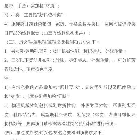
皮带、手套）需加检“材质”；
3）种类，主要指“鹅鸭绒种类”；
4）服饰类目跨鞋类箱包、家纺、母婴童装等类目，需同时提供跨类
目产品的检测报告（由三方检测机构出具）；
（三)、男女鞋/运动鞋/童鞋必要检测项要求如下：
1、男女鞋/运动鞋/童鞋：物理机械性能、标识标志、外观质量；
2、三岁以下婴幼儿布鞋：异味、标识标志、外观质量、、可分解芳
香胺染料、耐摩擦色牢度。
注：
1）有填充物的产品需加检“原料要求”，真皮类鞋服以及配件需加
检“材质”，儿童皮鞋需加检“异味”；
2）物理机械性能包括成鞋耐折性能、外底耐磨性能、帮底剥离强
度、鞋跟结合力、成型底鞋跟硬度、鞋帮拉出强度、内底纤维板屈
挠指数等，具体项目请根据送检鞋类的执行标准进行检测；
(四)、箱包皮具/热销女包/男包必要检测项要求如下：