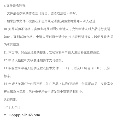
a. 文件是否完善。
b. 文件是否按欧共体语言（英语、德语或法语）书写。
9. 如果技术文件不完善或未使用规定语言,实验室将通知申请人改进。
10. 如果试验不合格，实验室将及时通知申请人，允许申请人对产品进行改进。
如此，直到试验合格。申请人应对原申请中的技术资料进行改，以便反映改后
的实际情况。
11. 本页*9、10条所涉及的整改，实验室将向申请人发出补充收费通知。
12. 申请人根据补充收费通知要求支付整改。
13. 实验室向申请人提供流程或技术文件（TCF），以及CE符合（COC），及CE
标志。
14. 申请人签署CE*自我声明，并在产品上贴附CE标示，付完尾款后，实验室会
寄出纸质与流程，另外电子档会申请发到申请商的邮件中。
认证周期:
5-7个工作日
m.liuqqqqq.b2b168.com