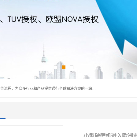
深圳万检通科技有限公司主营:iso9001质量认证机构及质检报告流程，为众多行业和产品提供通行全球解决方案的一站式全领域公共检测、鉴定、验货、srrc认证,质量检测认证及CE认证公司，帮助企业应对全球各种技术贸易壁垒，提升企业竞争优势，满足其对品质的高标准要求。
小型破壁机进入欧洲