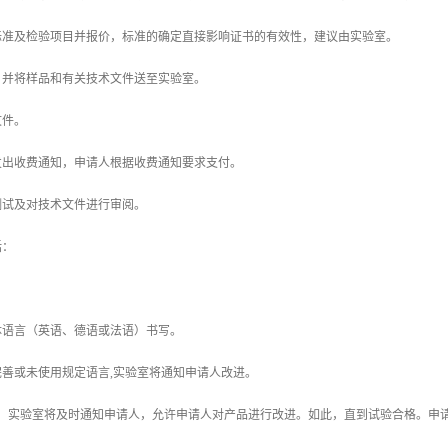
验标准及检验项目并报价，标准的确定直接影响证书的有效性，建议由实验室。
价，并将样品和有关技术文件送至实验室。
文件。
人发出收费通知，申请人根据收费通知要求支付。
品测试及对技术文件进行审阅。
括：
共体语言（英语、德语或法语）书写。
不完善或未使用规定语言,实验室将通知申请人改进。
合格，实验室将及时通知申请人，允许申请人对产品进行改进。如此，直到试验合格。