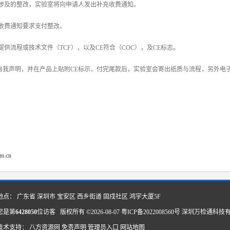
0条所涉及的整改，实验室将向申请人发出补充收费通知。
补充收费通知要求支付整改。
人提供流程或技术文件（TCF），以及CE符合（COC），及CE标志。
CE*自我声明，并在产品上贴附CE标示，付完尾款后，实验室会寄出纸质与流程，另外
om.cn
地点： 广东省 深圳市 宝安区 西乡街道 固戍社区 鸿宇大厦5F
您是第
6428050
位访客 版权所有 ©2026-08-07
粤ICP备2022008560号
深圳万检通科技
技术支持：
八方资源网
免责声明
管理员入口
网站地图