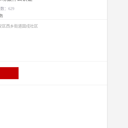
览数：629
务
安区西乡街道固戍社区