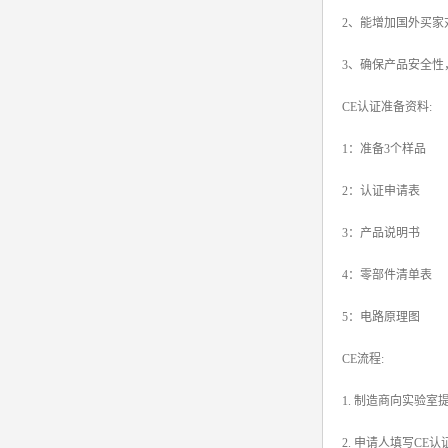
2、能增加国外买
srrc认证
3、确保产品安全性
亚马逊UL报告
CE认证准备资料:
英国UKCA认证
1：准备3个样品
其他国家认证
2：认证申请表
加拿大IC认证
3：产品说明书
4：零部件清单表
5：电路原理图
CE流程:
1. 制造商向实验
2. 申请人填写C