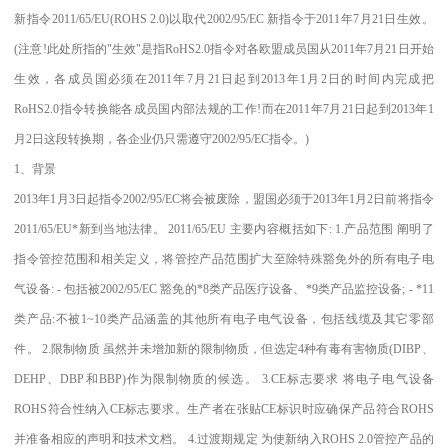
新指令2011/65/EU(ROHS 2.0)以取代2002/95/EC 新指令于2011年7月21日生效。
(注意!此处所指的"生效"是指RoHS2.0指令对各欧盟成员国从2011年7月21日开始
生效，各成员国必须在2011年7月21日起到2013年1月2日的时间内完成把
RoHS2.0指令转换能各成员国内部法规的工作!而在2011年7月21日起到2013年1
月2日这段转换期，各企业仍只需遵守2002/95/EC指令。)
1、背景
2013年1月3日起指令2002/95/EC将会被废除，盟国必须于2013年1月2日前将指令
2011/65/EU*新到当地法律。 2011/65/EU 主要内容概括如下: 1.产品范围 阐明了
指令管控范围和相关定义，将管控产品范围扩大至除特殊豁免外的所有电子电
气设备: - 包括被2002/95/EC 豁免的*8类产品医疗设备、*9类产品监控设备; - *11
类产品:不被1~10类产品涵盖的其他所有电子电气设备，包括线缆及其它零部
件。 2.限制物质 虽然并未增加新的限制物质，但选定4种有毒有害物质(DIBP、
DEHP、DBP和BBP)作为限制物质的候选。 3.CE标志要求 将电子电气设备
ROHS符合性纳入CE标志要求。生产者在张贴CE标识时应确保产品符合ROHS
并准备相应的声明和技术文档。 4.过渡期规定 为使新纳入ROHS 2.0管控产品的