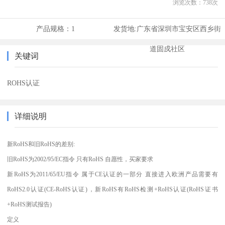
浏览次数：
738
次
产品规格：
1
发货地:
广东省深圳市宝安区西乡街
道固戍社区
关键词
ROHS认证
详细说明
新RoHS和旧RoHS的差别:
旧RoHS为2002/95/EC指令 只有RoHS 自愿性，买家要求
新RoHS为2011/65/EU指令 属于CE认证的一部分 直接进入欧洲产品需要有
RoHS2.0认证(CE-RoHS认证)，新RoHS有RoHS检测+RoHS认证(RoHS证书
+RoHS测试报告)
定义