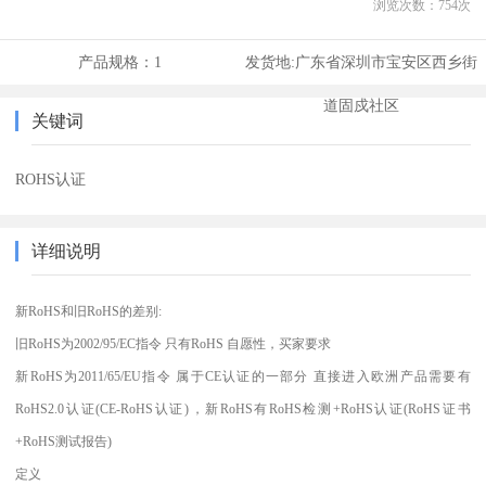
浏览次数：
754
次
产品规格：
1
发货地:
广东省深圳市宝安区西乡街
道固戍社区
关键词
ROHS认证
详细说明
新RoHS和旧RoHS的差别:
旧RoHS为2002/95/EC指令 只有RoHS 自愿性，买家要求
新RoHS为2011/65/EU指令 属于CE认证的一部分 直接进入欧洲产品需要有
RoHS2.0认证(CE-RoHS认证)，新RoHS有RoHS检测+RoHS认证(RoHS证书
+RoHS测试报告)
定义