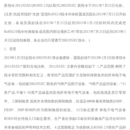
新指令2011/65/EU(ROHS 2.0)以取代2002/95/EC 新指令于2011年7月21日生效。
(注意!此处所指的"生效"是指RoHS2.0指令对各欧盟成员国从2011年7月21日开始
生效，各成员国必须在2011年7月21日起到2013年1月2日的时间内完成把
RoHS2.0指令转换能各成员国内部法规的工作!而在2011年7月21日起到2013年1
月2日这段转换期，各企业仍只需遵守2002/95/EC指令。)
1、背景
2013年1月3日起指令2002/95/EC将会被废除，盟国必须于2013年1月2日前将指令
2011/65/EU*新到当地法律。 2011/65/EU 主要内容概括如下: 1.产品范围 阐明了
指令管控范围和相关定义，将管控产品范围扩大至除特殊豁免外的所有电子电
气设备: - 包括被2002/95/EC 豁免的*8类产品医疗设备、*9类产品监控设备; - *11
类产品:不被1~10类产品涵盖的其他所有电子电气设备，包括线缆及其它零部
件。 2.限制物质 虽然并未增加新的限制物质，但选定4种有毒有害物质(DIBP、
DEHP、DBP和BBP)作为限制物质的候选。 3.CE标志要求 将电子电气设备
ROHS符合性纳入CE标志要求。生产者在张贴CE标识时应确保产品符合ROHS
并准备相应的声明和技术文档。 4.过渡期规定 为使新纳入ROHS 2.0管控产品的