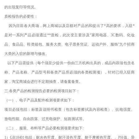
的出现复印等情况。
质检报告的必要性：
因为目前各大商场，网上商城以及店都对产品的和提出了*高的要求，入驻*
是对一系列产品必须通过**质检，此次变主要涉及“家用电器、3C数码、化妆
品、食品品、鞋类箱包、服务大类、电子票务凭证、运动户外、服饰”九个招商
大类的入驻的新增与修改。
以下产品需提供（每个须至少提供一份由三方机构出具的，成品内容须包含名
称、产品名称、产品型号和各类产品所必须的各类检测项），针对已经入驻商
家，淘宝商城会进行不定期抽查，请备案备查。
三.各类产品的检测报告必要的检测项目如下：
（一）、电子产品及配件检测项要求如下：
项目必须包括：标签及说明书检查（包含标签擦拭及内容检查）、抗电强度、
放电性能、自由跌落、过充电保护、短路测试等。
（二）、服装、布料等产品必要检测项要求如下:
1）GB18401包括：耐水色牢度、耐汗渍色牢度、耐干摩擦色牢度、、PH值、异