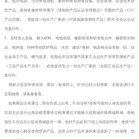
置、低压电器、小功率电动机、家用和类似用途设备、安全玻璃、安全技术防
范产品、装饰装修材料等属于《强制性产品认证管理规定》范围的产品（CCC
产品范围），需提供一份生产厂家的《中国国家强制性产品》即3C安全认证证
书复印件；
3、若经营人造板、耐火材料、电线电缆、橡胶软管和软管组合件、橡胶密封制
品、电热毯、特种劳动防护用品、水泥、建筑*卷材、铜及铜合金管材、铝、钛
合金加工产品、燃气器具、危险化学品等属于国家工业品生产管理范围的产品
（工业产品生产目录），必须提供至少一份生产厂家的《全国工业品生产证》
复印件。
商家入驻后申请添加、类目，标准同上。针对已经入驻商家，天猫会进行不
定期抽查，请备案备查。
如果商品没有通过，而在市面上出售，不但没有*还有可能对人体造成伤害，
目前无论是什么商品都需要经过检测通过才能够入驻商城天猫商城商城，质检
报告不仅仅为入驻名商城提供一项，也对产品起到了锦上添花的作用，使得*消
费者的放心购买使用您的产品。其意义对产品本身的来说就多了一份保障，也