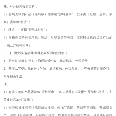
味、可分解芳香胺染料；
2）有填充物的产品（除羽绒）需加检“原料要求”，皮革类（鞋服、皮带、手
套）需加检“材质”；
3）种类，主要指“鹅鸭绒种类”；
4）服饰类目跨鞋类箱包、家纺、母婴童装等类目，需同时提供跨类目产品的
（由三方机构出具）；
（三)、男女鞋/运动鞋/童鞋必要检测项要求如下：
1、男女鞋/运动鞋/童鞋：物理机械性能、标识标志、外观质量；
2、三岁以下婴幼儿布鞋：异味、标识标志、外观质量、、可分解芳香胺染料、
耐摩擦色牢度。
注：
1）有填充物的产品需加检“原料要求”，真皮类鞋服以及配件需加检“材质”，儿
童皮鞋需加检“异味”；
2）物理机械性能包括成鞋耐折性能、外底**性能、帮底剥离强度、鞋跟结合
力、成型底鞋跟硬度、鞋帮拉出强度、内底纤维板屈挠指数等，具体项目请根