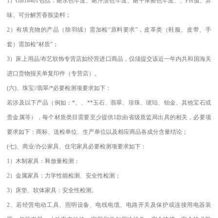
1）GB18401包括：耐水色牢度、耐汗渍色牢度、耐干摩擦色牢度、、PH值、异
味、可分解芳香胺染料；
2）有填充物的产品（除羽绒）需加检“原料要求”，皮革类（鞋服、皮带、手
套）需加检“材质”；
3）床上用品/布艺软饰专营店如经营进口商品，仅须提交该近一年内共和国海关
进口货物报关单复印件（专营店）。
(六)、珠宝//翡翠/*必要检测项要求如下：
若涉及以下产品（例如：*、、**玉石、翡翠、珍珠、琥珀、铂金、其他宝石或
贵金属等），每个材质类目需要至少提供1款由省级质监局出具的相关，必要项
要求如下：商标、送检单位、生产单位以及相应商品各成分含量结论；
(七)、商业/办公家具、住宅家具必要检测项要求如下：
1）木制家具：释放量检测；
2）金属家具：力学性能检测、安全性检测；
3）床垫、软体家具：安全性检测。
2、若经营电动工具、照明设备、电线电缆、电路开关及保护或连接用电器装