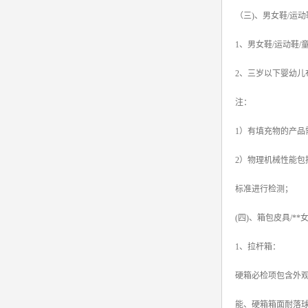
（三)、男女鞋/运
1、男女鞋/运动鞋
2、三岁以下婴幼
注：
1）有填充物的产品
2）物理机械性能包
标准进行检测；
(四)、箱包皮具/*
1、拉杆箱：
硬箱必检项包含外
能、硬箱箱面耐落