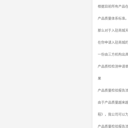
根据目前所有产品
srrc认证
产品质量体系标准
亚马逊UL报告
那么对于入驻商城天
英国UKCA认证
在你申请入驻商城
其他国家认证
一份由三方机构出
加拿大IC认证
产品质检检测申请
果
产品质量检验报告流
由于产品质量越来
程》，我公司可以为
产品质量检验报告流