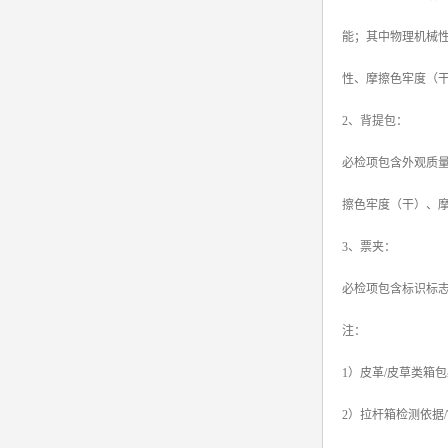
能；其中物理机械
性、摩擦色牢度（
2、背提包：
必检项包含外观质
擦色牢度（干）、
3、票夹：
必检项包含标识标
注：
1）皮革/皮草类箱
2）拉杆箱检测依据/T