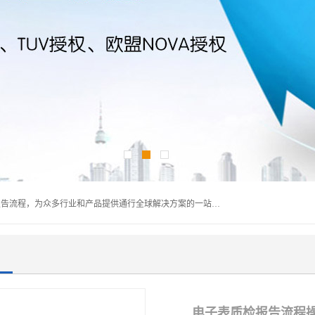
深圳万检通科技有限公司主营:iso9001质量认证机构及质检报告流程，为众多行业和产品提供通行全球解决方案的一站式全领域公共检测、鉴定、验货、srrc认证,质量检测认证及CE认证公司，帮助企业应对全球各种技术贸易壁垒，提升企业竞争优势，满足其对品质的高标准要求。
电子表质检报告流程