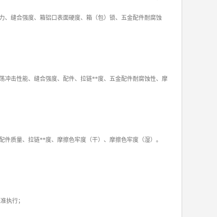
力、缝合强度、箱铝口表面硬度、箱（包）锁、五金配件耐腐蚀
荡冲击性能、缝合强度、配件、拉链**度、五金配件耐腐蚀性、摩
配件质量、拉链**度、摩擦色牢度（干）、摩擦色牢度（湿）。
6标准执行；