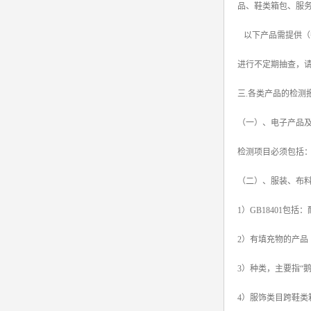
品、鞋类箱包、服
以下产品需提供（
进行不定期抽查，
三.各类产品的检测
（一）、电子产品
检测项目必须包括
（二）、服装、布料
1）GB18401
2）有填充物的产品
3）种类，主要指“
4）服饰类目跨鞋