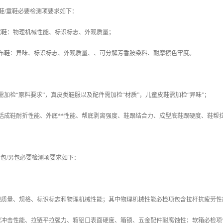
动鞋/童鞋必要检测项要求如下：
/童鞋：物理机械性能、标识标志、外观质量；
儿布鞋：异味、标识标志、外观质量、、可分解芳香胺染料、耐摩擦色牢度。
需加检“原料要求”，真皮类鞋服以及配件需加检“材质”，儿童皮鞋需加检“异味”；
括成鞋耐折性能、外底**性能、帮底剥离强度、鞋跟结合力、成型底鞋跟硬度、鞋帮
*女包/男包必要检测项要求如下：
观质量、规格、标识标志和物理机械性能；其中物理机械性能必检项包含拉杆抗疲劳性
球冲击性能、拉链平拉强力、箱铝口表面硬度、箱锁、五金配件耐腐蚀性；软箱必检项