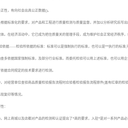
正性，有向社会出具公正数据()。
是根据标准化的要求，对产品和工程进行质量检测与质量监督，并加以分析研究后写出
载体。在经济活动中，它已成为把住质量关的管理手段，成为维护社会正常经济秩序，
验依据——检验所依据的标准：标准可以是强制执行的标准，也可以是**执行的标准
抽查多依据国家强制标准，及部分行业标准。而委托检验可以用上述标准，也可以用企
可依据合同规定的技术要求进行检测。
，对经营单位查验商品质量检验报告流程时应验看检验报告流程原件(盖有红章的检验
出现复印等情况。
要性：
网上商城以及店都对产品的检测和认证提出了*高的要求，入驻*是对一系列产品必须