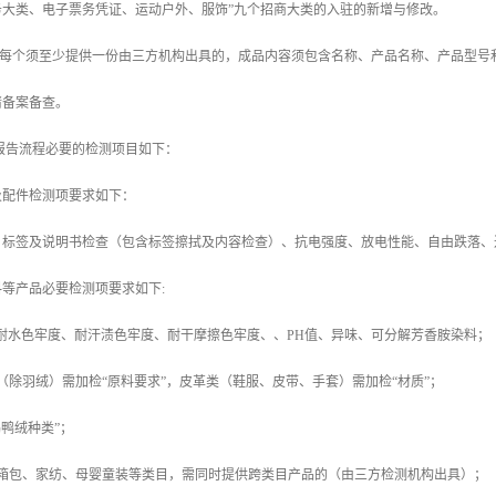
务大类、电子票务凭证、运动户外、服饰”九个招商大类的入驻的新增与修改。
每个须至少提供一份由三方机构出具的，成品内容须包含名称、产品名称、产品型号
请备案备查。
报告流程必要的检测项目如下：
及配件检测项要求如下：
：标签及说明书检查（包含标签擦拭及内容检查）、抗电强度、放电性能、自由跌落、
等产品必要检测项要求如下:
包括：耐水色牢度、耐汗渍色牢度、耐干摩擦色牢度、、PH值、异味、可分解芳香胺染料；
（除羽绒）需加检“原料要求”，皮革类（鞋服、皮带、手套）需加检“材质”；
鹅鸭绒种类”；
类箱包、家纺、母婴童装等类目，需同时提供跨类目产品的（由三方检测机构出具）；