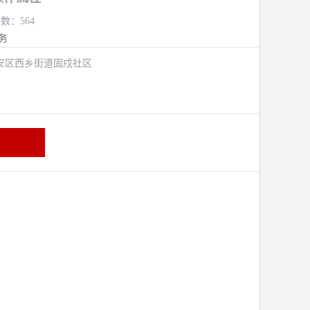
览数：564
务
安区西乡街道固戍社区