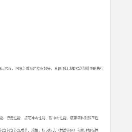
拉出强度、内底纤维板屈挠指数等，具体项目请根据送检鞋类的执行
能、行走性能、振荡冲击性能、耐冲击性能、硬箱箱体耐静压性
包含包含外观质量、规格、标识标志（材质鉴别）和物理机械性