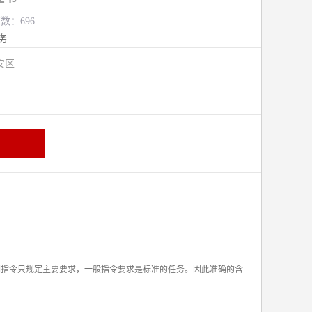
览数：696
务
安区
调指令只规定主要要求，一般指令要求是标准的任务。因此准确的含