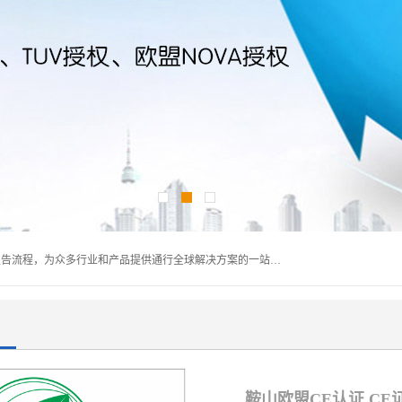
深圳万检通科技有限公司主营:iso9001质量认证机构及质检报告流程，为众多行业和产品提供通行全球解决方案的一站式全领域公共检测、鉴定、验货、srrc认证,质量检测认证及CE认证公司，帮助企业应对全球各种技术贸易壁垒，提升企业竞争优势，满足其对品质的高标准要求。
鞍山欧盟CE认证 CE