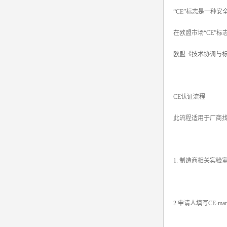
“CE”标志是一种安
srrc认证
在欧盟市场“CE”
亚马逊UL报告
欧盟《技术协调与
英国UKCA认证
其他国家认证
CE认证流程
加拿大IC认证
此流程适用于厂商找
1. 制造商相关实
2.申请人填写CE