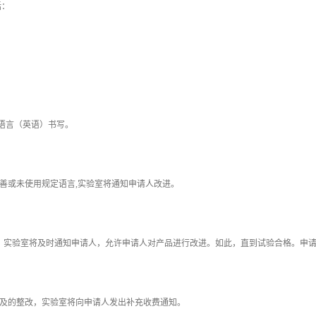
括：
语言（英语）书写。
完善或未使用规定语言,实验室将通知申请人改进。
格，实验室将及时通知申请人，允许申请人对产品进行改进。如此，直到试验合格。申
条所涉及的整改，实验室将向申请人发出补充收费通知。