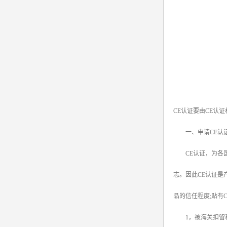
CE认证要由CE认
一、申请CE认证
CE认证，为各国
志。因此CE认证是
品的信任程度;贴有
1，被海关扣留