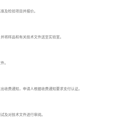
验标准及检验项目并报价。
价，并将样品和有关技术文件送至实验室。
文件。
人发出收费通知，申请人根据收费通知要求支付认证。
品测试及对技术文件进行审阅。