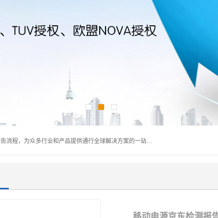
深圳万检通科技有限公司主营:iso9001质量认证机构及质检报告流程，为众多行业和产品提供通行全球解决方案的一站式全领域公共检测、鉴定、验货、srrc认证,质量检测认证及CE认证公司，帮助企业应对全球各种技术贸易壁垒，提升企业竞争优势，满足其对品质的高标准要求。
移动电源京东检测报告