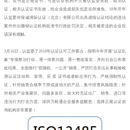
证。证书是正规证书，可是认证机构不久被认监委查处，取消认
证，相关认证证书失效，给企业造成损失也是在所难免。18年开年
认监委对保诚洲际认证（北京）有限公司出具虚假认证结论的违法
案件作出撤销认证机构批准书行政处罚决定，相关被牵连的企业应
该深有感触。
3月16日，认监委了2018年认证认可工作要点，指明今年开展“认证乱
象”专项整治行动，逐一排查问题，逐一整改落实，并向社会公布查
处结果。全面推行“双随机、一公开”抽查，严厉打击非法从事检验检
测认证活动和、冒用、买 卖 证书或者标志等行为。严格强制性认
证，针对抽查合格率下滑或波动大的产品，集中排查风险隐患；针
对相关产业集聚区、问题多发区，加大对无证出厂、销售、进口等
违法行为打击力度。深圳万检通企业服务提醒您：选择正规认证咨
询机构非常重要！