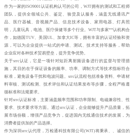
作为一家的ISO9001认证机构认可的公司，WJT拥有的测试和工程师
团队，提供全领域公共、鉴定、验货及认服务，涵盖无线通讯产
品、医疗器械、音视频产品、信息技术设备、家用电器、灯具照
明，儿童玩具，电池、医疗保健等多个行业。WJT与多家**认机构合
作，如德国TUV、美国UL、加拿大IC等，拥有丰富的认证经验和资
源，可以为企业提供一站式的申请、测试、技术支持等服务，帮助
企业应对各种技术贸易壁垒，提升竞争优势。
关于srrc认证，它是一项针对短距离射频设备进行的监督与管理措
施，其目的在于保证设备的频率、功率、调制方式等技术指标符合
标准，避免设备干扰和电波问题。srrc认流程包括准备资料、申请材
料审核、测试检测、技术评估和认证结果发布等步骤，全程严格遵
循标准和法规要求。
针对srrc认证标准，主要涵盖频率范围和功率限制、电磁兼容性、性
要求、技术要求等方面。通过srrc认证，企业能够提升产品质量，拓
展市场份额，增强产品竞争力，促进国内无线通信技术的发展，为
消费者提供加的产品选择。
作为深圳srrc认代理，万检通科技有限公司(WJT)将秉承、、诚信的