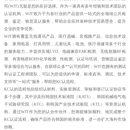
司(WJT)无疑是您的良好选择。作为一家具有多年经验和技术团队的
认证机构，WJT致力于为各行业的产品提供一站式的全领域公共检
测、鉴定、验货及认服务，帮助企业应对各种技术贸易壁垒，提升
企业的竞争优势。
WJT拥有覆盖无线通讯产品、医疗器械、音视频产品、信息技术设
备、家用电器、灯具照明，儿童玩具，电池、医疗保健等多个行业
的服务能力，并提供安规LVD、电磁兼容EMC检测、无线射频RF检
测、有害物质ROHS化学检测、性检测、认证与培训、货物适运鉴定
等多项综合与认服务。在获得众多**认可的同时，WJT也拥有的测试
和认证工程师团队，可以为您提供的申请、标准咨询、测试、技术
支持等“一站式”服务，帮助您KC认流程。
KC认的流程包括组织认材料、实验室测试、审核和签订认证协议等
多个步骤，其中涉及到韩国技术标准院（KATS）、韩国机械电气电
子试验研究院（KTC）和韩国产业技术试验院（KTL）等资质认机
构。通过WJT作为您的认合作伙伴，您将能够加顺利、地完成整个
KC认证流程，确保产品符合韩国的相关标准，进一步扩大海外市场
份额。