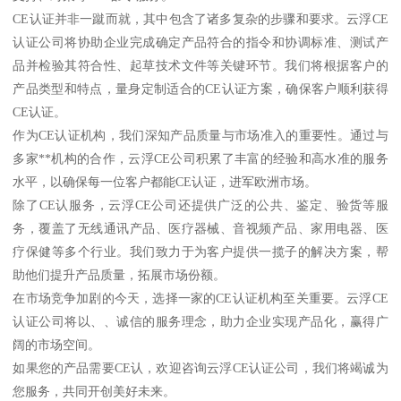
CE认证并非一蹴而就，其中包含了诸多复杂的步骤和要求。云浮CE
认证公司将协助企业完成确定产品符合的指令和协调标准、测试产
品并检验其符合性、起草技术文件等关键环节。我们将根据客户的
产品类型和特点，量身定制适合的CE认证方案，确保客户顺利获得
CE认证。
作为CE认证机构，我们深知产品质量与市场准入的重要性。通过与
多家**机构的合作，云浮CE公司积累了丰富的经验和高水准的服务
水平，以确保每一位客户都能CE认证，进军欧洲市场。
除了CE认服务，云浮CE公司还提供广泛的公共、鉴定、验货等服
务，覆盖了无线通讯产品、医疗器械、音视频产品、家用电器、医
疗保健等多个行业。我们致力于为客户提供一揽子的解决方案，帮
助他们提升产品质量，拓展市场份额。
在市场竞争加剧的今天，选择一家的CE认证机构至关重要。云浮CE
认证公司将以、、诚信的服务理念，助力企业实现产品化，赢得广
阔的市场空间。
如果您的产品需要CE认，欢迎咨询云浮CE认证公司，我们将竭诚为
您服务，共同开创美好未来。